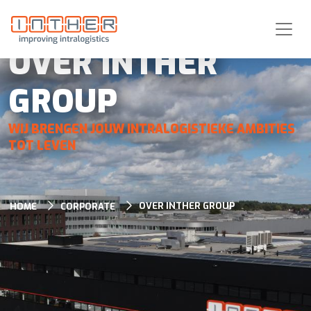
OVER INTHER
GROUP
WIJ BRENGEN JOUW INTRALOGISTIEKE AMBITIES
TOT LEVEN
OVER INTHER GROUP
HOME
CORPORATE