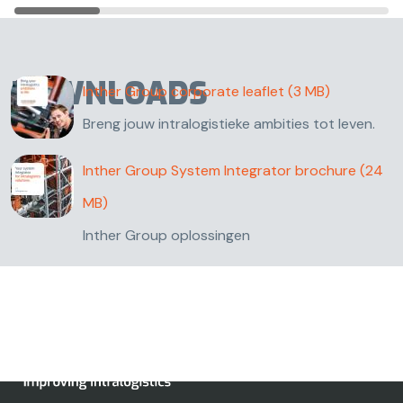
DOWNLOADS
Inther Group corporate leaflet
(3 MB)
Breng jouw intralogistieke ambities tot leven.
Inther Group System Integrator brochure
(24
MB)
Inther Group oplossingen