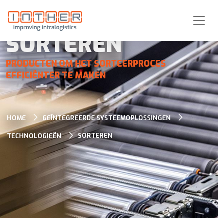
SORTEREN
PRODUCTEN OM HET SORTEERPROCES
EFFICIËNTER TE MAKEN
HOME
GEÏNTEGREERDE SYSTEEMOPLOSSINGEN
SORTEREN
TECHNOLOGIEËN