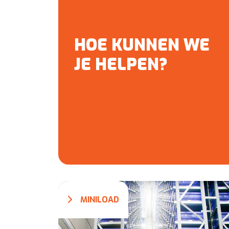
HOE KUNNEN WE
JE HELPEN?
MINILOAD