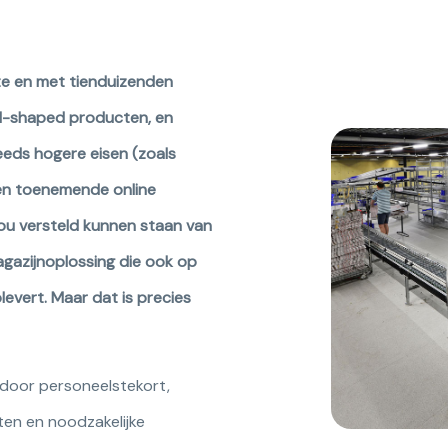
tte en met tienduizenden
dd-shaped producten, en
eeds hogere eisen (zoals
) en toenemende online
zou versteld kunnen staan van
agazijnoplossing die ook op
levert. Maar dat is precies
n door personeelstekort,
ten en noodzakelijke