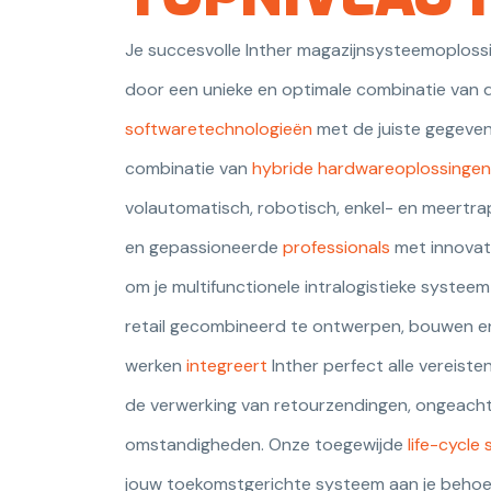
Je succesvolle Inther magazijnsysteemoplos
door een unieke en optimale combinatie van 
softwaretechnologieën
met de juiste gegeven
combinatie van
hybride hardwareoplossingen
volautomatisch, robotisch, enkel- en meertra
en gepassioneerde
professionals
met innovati
om je multifunctionele intralogistieke syste
retail gecombineerd te ontwerpen, bouwen e
werken
integreert
Inther perfect alle vereiste
de verwerking van retourzendingen, ongeacht 
omstandigheden. Onze toegewijde
life-cycle 
jouw toekomstgerichte systeem aan je behoeft