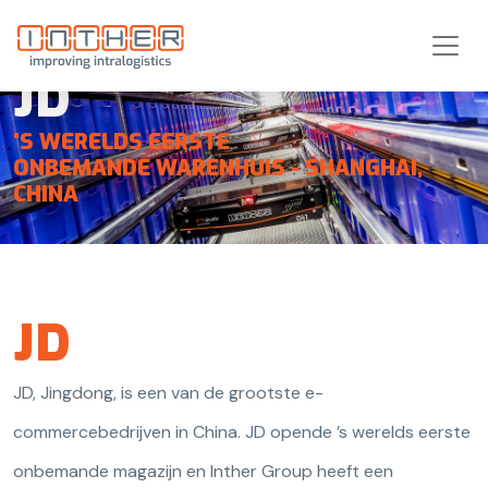
JD
'S WERELDS EERSTE
ONBEMANDE WARENHUIS - SHANGHAI,
CHINA
HOME
GEÏNTEGREERDE SYSTEEMOPLOSSINGEN
JD
JD
REFERENTIES
JD, Jingdong, is een van de grootste e-
commercebedrijven in China. JD opende ’s werelds eerste
onbemande magazijn en Inther Group heeft een